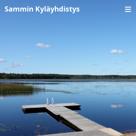
≡
Sammin Kyläyhdistys