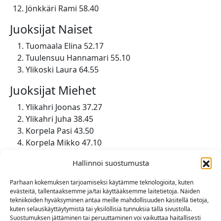
Jönkkäri Rami 58.40
Juoksijat Naiset
Tuomaala Elina 52.17
Tuulensuu Hannamari 55.10
Ylikoski Laura 64.55
Juoksijat Miehet
Ylikahri Joonas 37.27
Ylikahri Juha 38.45
Korpela Pasi 43.50
Korpela Mikko 47.10
Laine Jirka 47.45
Hallinnoi suostumusta
Kivi Mikko 49.15
Tuomola Kalevi 52.05
Parhaan kokemuksen tarjoamiseksi käytämme teknologioita, kuten
Hakamäki Asko 55.45
evästeitä, tallentaaksemme ja/tai käyttääksemme laitetietoja. Näiden
tekniikoiden hyväksyminen antaa meille mahdollisuuden käsitellä tietoja,
Ylikoski Jouko 58.30
kuten selauskäyttäytymistä tai yksilöllisiä tunnuksia tällä sivustolla.
Kortetmäki Erkka 64.55
Suostumuksen jättäminen tai peruuttaminen voi vaikuttaa haitallisesti